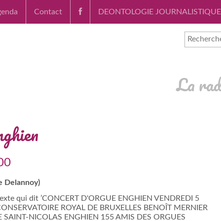
genda
Contact
DEONTOLOGIE JOURNALISTIQUE
La rad
nghien
:00
re Delannoy)