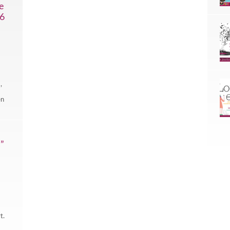
e
26
e
,
en
”
rt.