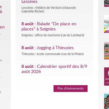
Lessines
e
Lessines : théâtre de Verdure (chaussée
26
Gabrielle Richet)
8 août
: Balade “De place en
ien
places” à Soignies
,
Soignies : office du tourisme (rue du Lombard)
8 août
: Jogging à Thieusies
Thieusies : école communale (rue de la Motte)
”
8 août
: Calendrier sportif des 8/9
août 2026
o
Plus d'évènements
r