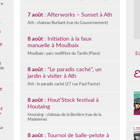
re
7 août
: Afterworks – Sunset à Ath
Ath : chateau Burbant (rue du Gouvernement)
”
s
8 août
: Initiation à la faux
e
manuelle à Moulbaix
E
Moulbaix : parc mellifère du Tardin (Place)
t
 de
E
8 août
: “Le paradis caché”, un
jardin à visiter à Ath
Ath : le paradis caché (27 rue Paul Pastur)
e
8 août
: Hout’Stock festival à
Houtaing
er
”
Houtaing : château de la Berlière (rue de la
Madeleine)
ur
is”.
8 août
: Tournoi de balle-pelote à