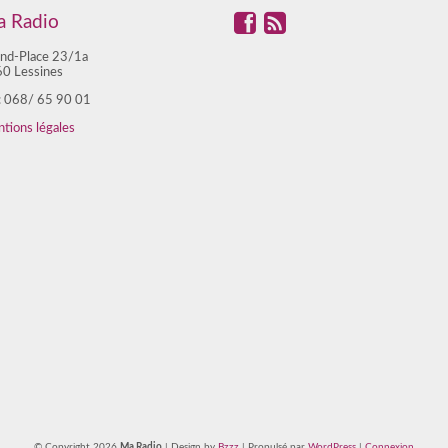
 Radio
nd-Place 23/1a
0 Lessines
 : 068/ 65 90 01
tions légales
© Copyright 2026
Ma Radio
| Design by
Bzzz
| Propulsé par
WordPress
|
Connexion