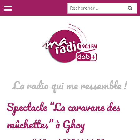
La radio qui me ressemble !
Spectacle “La caravane des
mûchettes” à Ghoy