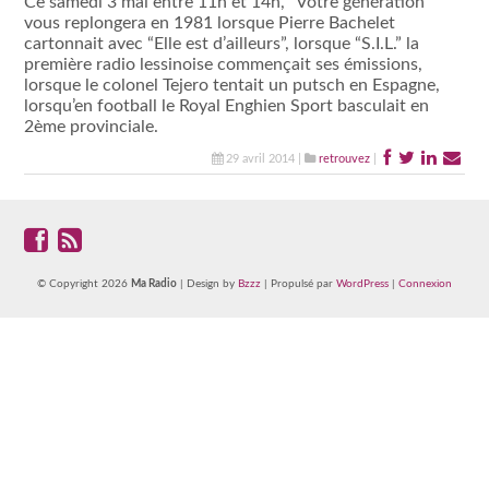
Ce samedi 3 mai entre 11h et 14h, “Votre génération”
vous replongera en 1981 lorsque Pierre Bachelet
cartonnait avec “Elle est d’ailleurs”, lorsque “S.I.L.” la
première radio lessinoise commençait ses émissions,
lorsque le colonel Tejero tentait un putsch en Espagne,
lorsqu’en football le Royal Enghien Sport basculait en
2ème provinciale.
29 avril 2014 |
retrouvez
|
© Copyright 2026
Ma Radio
| Design by
Bzzz
| Propulsé par
WordPress
|
Connexion