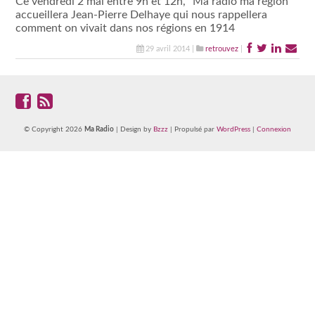
Ce vendredi 2 mai entre 9h et 12h, “Ma radio ma région”
accueillera Jean-Pierre Delhaye qui nous rappellera
comment on vivait dans nos régions en 1914
29 avril 2014 |
retrouvez
|
© Copyright 2026
Ma Radio
| Design by
Bzzz
| Propulsé par
WordPress
|
Connexion