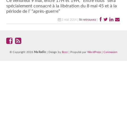
Ce vendredi 9 mai, entre 17H et 19H, “Entre nous” sera
spécialement consacré à la libération du 8 mai 45 et à la
période de l’ “après-guerre”
3 mai 2014 |
retrouvez
|
© Copyright 2026
Ma Radio
| Design by
Bzzz
| Propulsé par
WordPress
|
Connexion