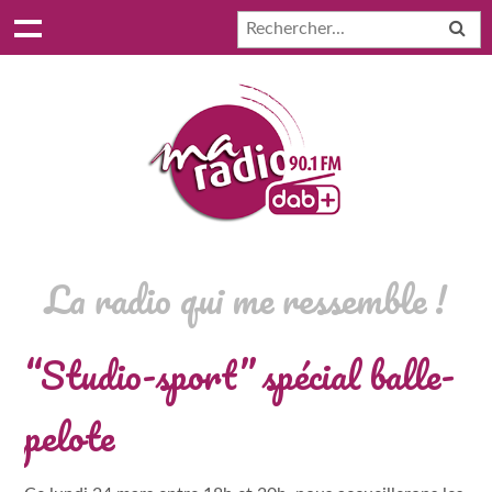
La radio qui me ressemble !
“Studio-sport” spécial balle-
pelote