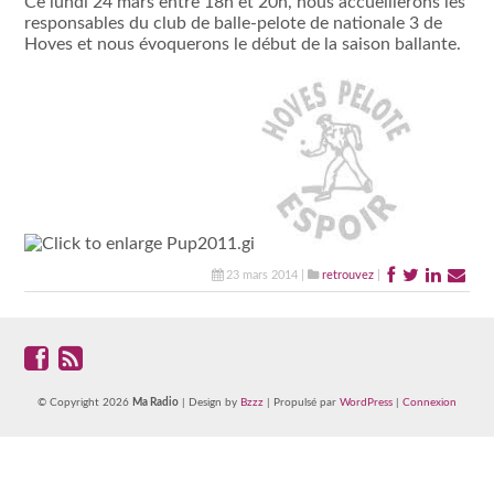
Ce lundi 24 mars entre 18h et 20h, nous accueillerons les
responsables du club de balle-pelote de nationale 3 de
Hoves et nous évoquerons le début de la saison ballante.
23 mars 2014 |
retrouvez
|
© Copyright 2026
Ma Radio
| Design by
Bzzz
| Propulsé par
WordPress
|
Connexion