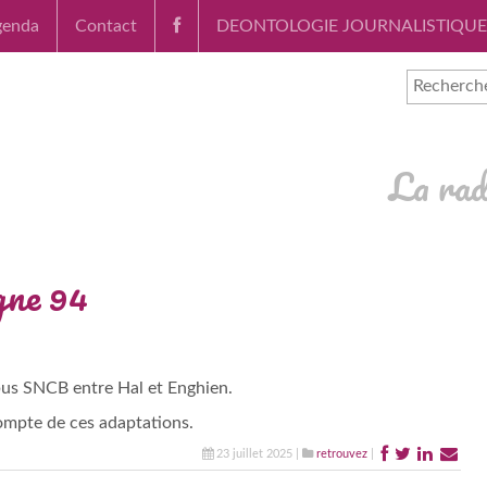
genda
Contact
DEONTOLOGIE JOURNALISTIQUE
La rad
gne 94
 bus SNCB entre Hal et Enghien.
compte de ces adaptations.
23 juillet 2025 |
retrouvez
|