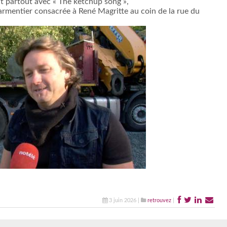
t partout avec « The ketchup song »,
armentier consacrée à René Magritte au coin de la rue du
3 juin 2026 |
retrouvez
|