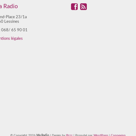
 Radio
nd-Place 23/1a
0 Lessines
 : 068/ 65 90 01
tions légales
© Copyright 2026
Ma Radio
| Design by
Bzzz
| Propulsé par
WordPress
|
Connexion