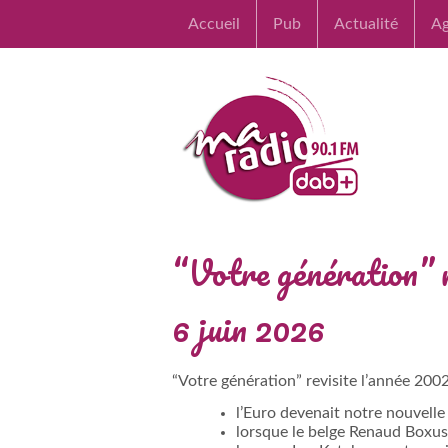
Accueil
Pub
Actualité
A
“Votre génération” r
6 juin 2026
“Votre génération” revisite l’année 200
l’Euro devenait notre nouvell
lorsque le belge Renaud Boxus 